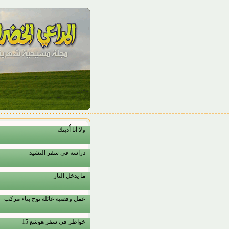
ولا أنا أُُدينك
دراسة فى سفر النشيد
ما يدخل النار
عمل وقضية عائلة نوح بناء مركب
خواطر فى سفر هوشع 15