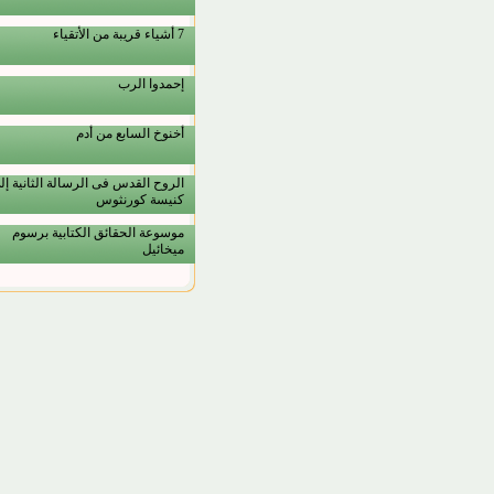
7 أشياء قريبة من الأتقياء
إحمدوا الرب
أخنوخ السابع من أدم
الروح القدس فى الرسالة الثانية إل
كنيسة كورنثوس
موسوعة الحقائق الكتابية برسوم
ميخائيل