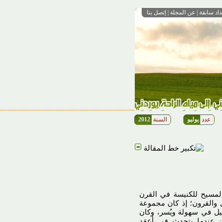
داد سابقة
|
عن المجلة
|
إتصل بنا
عدد
يوليو
السنة
2012
المسيح للكنيسة في القرن
ال والقرون؛ إذ كان مجموعة
جيل في سهولة ويُسر، وكان
ان عندما يتحدث في أعقد