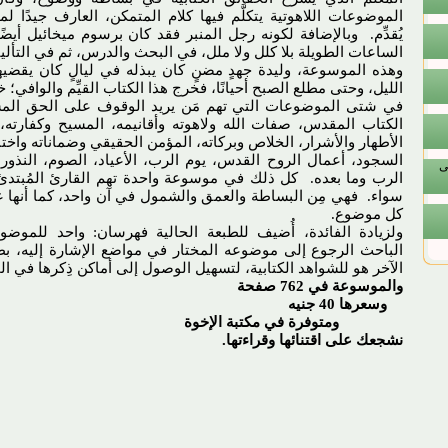
الموضوعات اللاهوتية يتكلَّم فيها كلام المتمكن، العارف جيدًا لما
يُقدِّم. وبالإضافة لكونه رجل المنبر فقد كان برسوم ميخائيل أي
الساعات الطويلة بلا كلل ولا ملل، في البحث والدرس، ثم في التأليف
وهذه الموسوعة، وليدة جهدٍ مضنٍ كان يبذله في ليالٍ كان يقض
الليل، وحتى مطلع الصبح أحيانًا، فخرج هذا الكتاب القيِّم والواف
في شتى الموضوعات التي تهم مَن يريد الوقوف على الحق المسيح
الكتاب المقدس، صفات الله ولاهوته وأقانيمه، المسيح وكفارته، ال
الأطهار والأشرار، الخلاص وبركاته، المؤمن الحقيقي وضماناته واختب
السجود، أعمال الروح القدس، يوم الرب، الأعياد، الصوم، النذو
ى
الرب وما بعده. كل ذلك في موسوعة واحدة تهم القارئ المُبتد
سواء. فهي مِن البساطة والعمق والشمول في آن واحد، كما أنها عا
كل موضوع.
ولزيادة الفائدة، أُضيف للطبعة الحالية فهرسان: واحد للموضو
الباحث الرجوع إلى موضوعه المختار في مواضع الإشارة إليه، 
الآخر هو للشواهد الكتابية، لتسهيل الوصول إلى أماكن ذِكرها 
والموسوعة في 762 صفحة
وسعرها 40 جنيه
ومتوفرة في مكتبة الإخوة
نشجعك على اقتنائها وقراءتها.