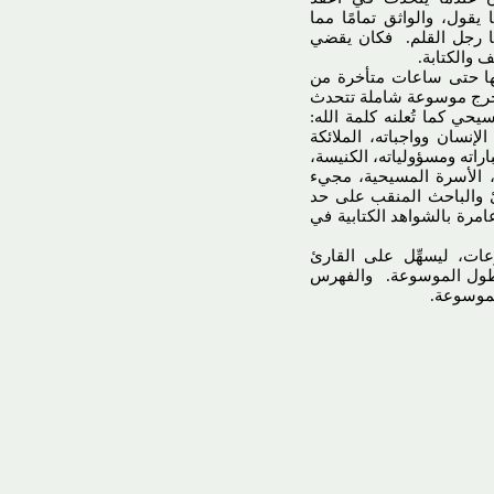
 يقول، والواثق تمامًا مما
ضًا رجل القلم. فكان يقضي
 والكتابة.
يها حتى ساعات متأخرة من
ي؛ خرج موسوعة شاملة تتحدث
ي كما تُعلنه كلمة الله:
إنسان وواجباته، الملائكة
اراته ومسؤولياته، الكنيسة،
ر، الأسرة المسيحية، مجيء
ئ والباحث المنقب على حد
مرة بالشواهد الكتابية في
عات، ليسهِّل على القارئ
بطول الموسوعة. والفهرس
في الموسوعة.